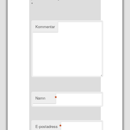
*
Kommentar
*
Namn
*
E-postadress