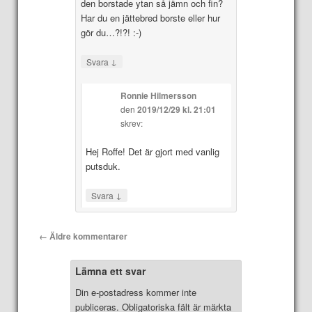
den borstade ytan så jämn och fin?
Har du en jättebred borste eller hur
gör du…?!?! :-)
↓
Svara
Ronnie Hilmersson
den
2019/12/29 kl. 21:01
skrev:
Hej Roffe! Det är gjort med vanlig
putsduk.
↓
Svara
Kommentarsnavigering
← Äldre kommentarer
Lämna ett svar
Din e-postadress kommer inte
publiceras.
Obligatoriska fält är märkta