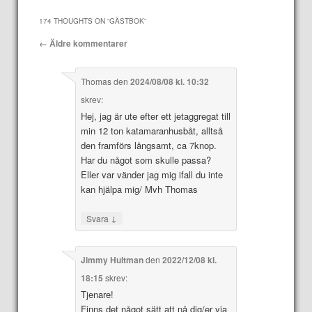
174 THOUGHTS ON “
GÄSTBOK
”
Kommentarsnavigering
← Äldre kommentarer
Thomas
den
2024/08/08 kl. 10:32
skrev:
Hej, jag är ute efter ett jetaggregat till
min 12 ton katamaranhusbåt, alltså
den framförs långsamt, ca 7knop.
Har du något som skulle passa?
Eller var vänder jag mig ifall du inte
kan hjälpa mig/ Mvh Thomas
↓
Svara
Jimmy Hultman
den
2022/12/08 kl.
18:15
skrev:
Tjenare!
Finns det något sätt att nå dig/er via