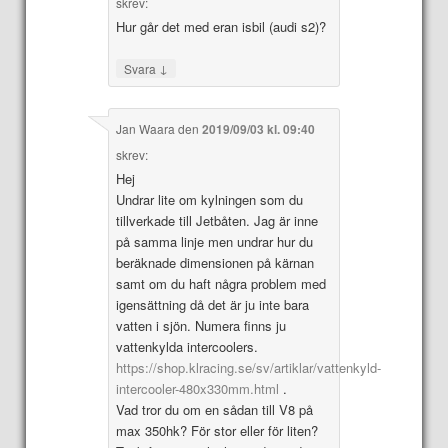
skrev:
Hur går det med eran isbil (audi s2)?
↓
Svara
Jan Waara
den
2019/09/03 kl. 09:40
skrev:
Hej
Undrar lite om kylningen som du
tillverkade till Jetbåten. Jag är inne
på samma linje men undrar hur du
beräknade dimensionen på kärnan
samt om du haft några problem med
igensättning då det är ju inte bara
vatten i sjön. Numera finns ju
vattenkylda intercoolers.
https://shop.klracing.se/sv/artiklar/vattenkyld-
intercooler-480x330mm.html
.
Vad tror du om en sådan till V8 på
max 350hk? För stor eller för liten?