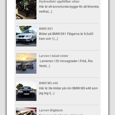
Hydrauliskt uppfällbar altan
Här är ett annorlunda bygge för att förenkla
vedha
[...]
BMW E61
Bilder på BMW E61 Fälgarna är 9,5x20
fram och 1
[...]
Larven i iskall vinter
Larventur i 25 minusgrader i Fröå, Åre.
Vack
[...]
BMW M3 e46
Här är lite bilder på min BMW M3 e46 som
jag tog i
[...]
Larven Bigblock