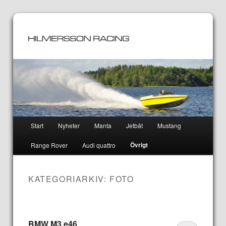
Huvudmeny
Start
Nyheter
Manta
Jetbåt
Mustang
Hoppa
Hoppa
Övrigt
Range Rover
Audi quattro
till
till
huvudinnehåll
sekundärt
KATEGORIARKIV:
FOTO
innehåll
BMW M3 e46