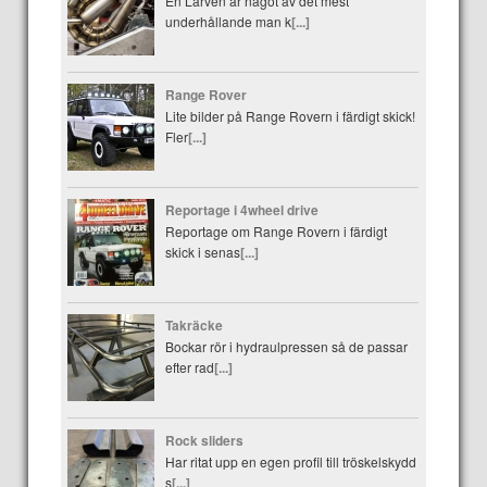
En Larven är något av det mest
underhållande man k
[...]
Range Rover
Lite bilder på Range Rovern i färdigt skick!
Fler
[...]
Reportage i 4wheel drive
Reportage om Range Rovern i färdigt
skick i senas
[...]
Takräcke
Bockar rör i hydraulpressen så de passar
efter rad
[...]
Rock sliders
Har ritat upp en egen profil till tröskelskydd
s
[...]