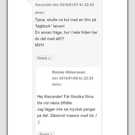
Alexander
den
2016/01/07 kl. 22:42
skrev:
Tjena, skulle va kul med en film på
”bigblock” larven!
En annan fråga, hur i hela friden har
du råd med allt?!
MVH
↓
Svara
Ronnie Hilmersson
den
2016/01/08 kl. 22:33
skrev:
Hej Alexander! Får försöka filma
lite vid nästa tillfälle.
Jag lägger inte så mycket pengar
på det. Däremot massor med tid..!
:)
↓
Svara