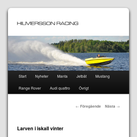
Huvudmeny
Start
Nyheter
Manta
Jetbåt
Mustang
Hoppa
Hoppa
Range Rover
Audi quattro
Övrigt
till
till
huvudinnehåll
sekundärt
Inläggsnavigering
←
Föregående
Nästa
→
innehåll
Larven i iskall vinter