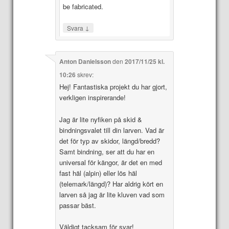
be fabricated.
↓
Svara
Anton Danielsson
den
2017/11/25 kl.
10:26
skrev:
Hej! Fantastiska projekt du har gjort,
verkligen inspirerande!
Jag är lite nyfiken på skid &
bindningsvalet till din larven. Vad är
det för typ av skidor, längd/bredd?
Samt bindning, ser att du har en
universal för kängor, är det en med
fast häl (alpin) eller lös häl
(telemark/längd)? Har aldrig kört en
larven så jag är lite kluven vad som
passar bäst.
Väldigt tacksam för svar!