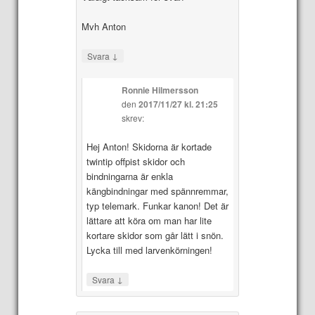
Mvh Anton
↓
Svara
Ronnie Hilmersson
den
2017/11/27 kl. 21:25
skrev:
Hej Anton! Skidorna är kortade
twintip offpist skidor och
bindningarna är enkla
kängbindningar med spännremmar,
typ telemark. Funkar kanon! Det är
lättare att köra om man har lite
kortare skidor som går lätt i snön.
Lycka till med larvenkörningen!
↓
Svara