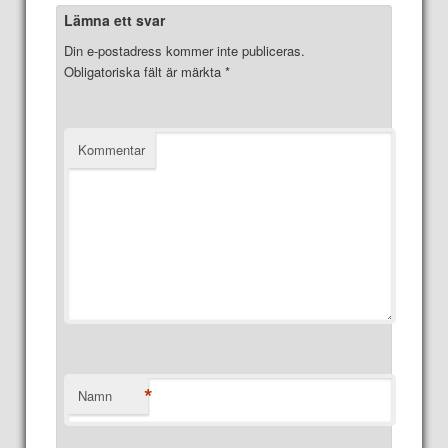
Lämna ett svar
Din e-postadress kommer inte publiceras.
Obligatoriska fält är märkta
*
Kommentar
*
Namn