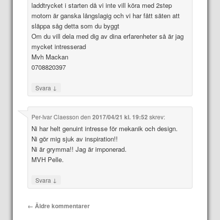
laddtrycket i starten då vi inte vill köra med 2step
motorn är ganska långslagig och vi har fått säten att
släppa såg detta som du byggt
Om du vill dela med dig av dina erfarenheter så är jag
mycket intresserad
Mvh Mackan
0708820397
↓
Svara
Per-Ivar Claesson
den
2017/04/21 kl. 19:52
skrev:
Ni har helt genuint intresse för mekanik och design.
Ni gör mig sjuk av inspiration!!
Ni är grymma!! Jag är imponerad.
MVH Pelle.
↓
Svara
Kommentarsnavigering
← Äldre kommentarer