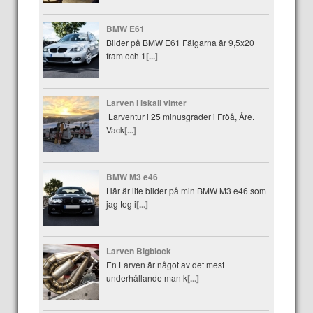
BMW E61
Bilder på BMW E61 Fälgarna är 9,5x20
fram och 1
[...]
Larven i iskall vinter
Larventur i 25 minusgrader i Fröå, Åre.
Vack
[...]
BMW M3 e46
Här är lite bilder på min BMW M3 e46 som
jag tog i
[...]
Larven Bigblock
En Larven är något av det mest
underhållande man k
[...]