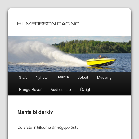
Huvudmeny
Manta
Start
Nyheter
Jetbåt
Mustang
Hoppa
Hoppa
Range Rover
Audi quattro
Övrigt
till
till
huvudinnehåll
sekundärt
Manta bildarkiv
innehåll
De sista 8 bilderna är högupplösta