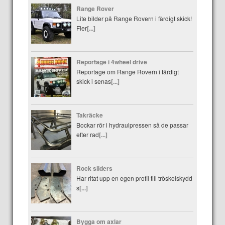
Range Rover
Lite bilder på Range Rovern i färdigt skick!
Fler
[...]
Reportage i 4wheel drive
Reportage om Range Rovern i färdigt
skick i senas
[...]
Takräcke
Bockar rör i hydraulpressen så de passar
efter rad
[...]
Rock sliders
Har ritat upp en egen profil till tröskelskydd
s
[...]
Bygga om axlar