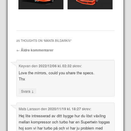
25 THOUGHTS ON “
MANTA BILDARKIV
”
Kommentarsnavigering
← Äldre kommentarer
Keyvan
den
2022/12/06 kl. 02:32
skrev:
Love the mirrors, could you share the specs.
Thx
↓
Svara
Mats Larsson
den
2020/11/19 kl. 18:27
skrev:
Hej lite intresserad av ditt bygge hur du löst växling
mellan kompressor och turbo har en Supertwin topgas
hoj som vi har turbo på och vi har ju problem med