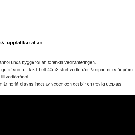
kt uppfällbar altan
 annorlunda bygge för att förenkla vedhanteringen.
ngerar som ett tak till ett 40m3 stort vedförråd. Vedpannan står precis 
till vedförrådet.
 är nerfälld syns inget av veden och det blir en trevlig uteplats.