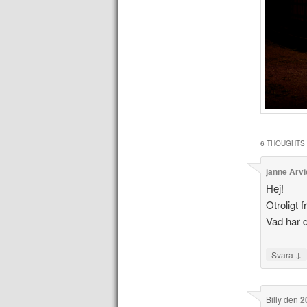
6 THOUGHTS 
janne Arv
Hej!
Otroligt 
Vad har 
↓
Svara
Billy
den
2