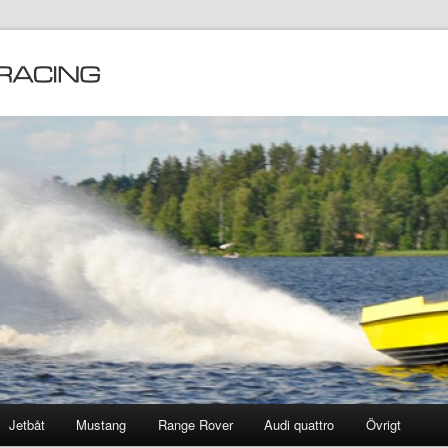
Jetbåt
Mustang
Range Rover
Audi quattro
Övrigt