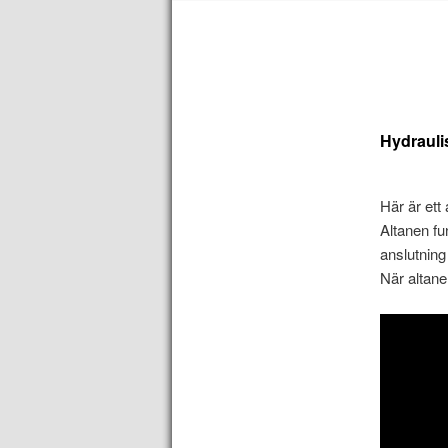
till
till
huvudinnehåll
sekundärt
innehåll
Hydraulis
Här är ett
Altanen fu
anslutning 
När altanen