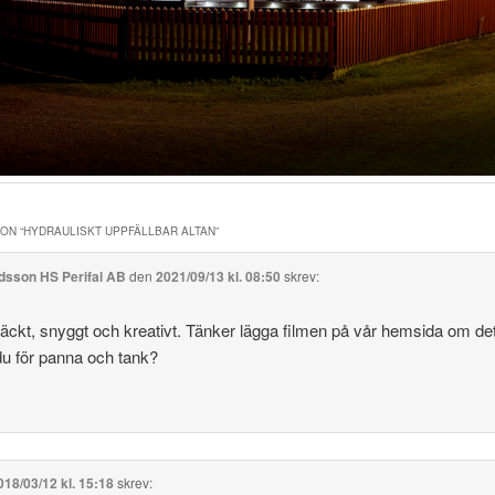
ON “
HYDRAULISKT UPPFÄLLBAR ALTAN
”
idsson HS Perifal AB
den
2021/09/13 kl. 08:50
skrev:
fräckt, snyggt och kreativt. Tänker lägga filmen på vår hemsida om de
du för panna och tank?
018/03/12 kl. 15:18
skrev: