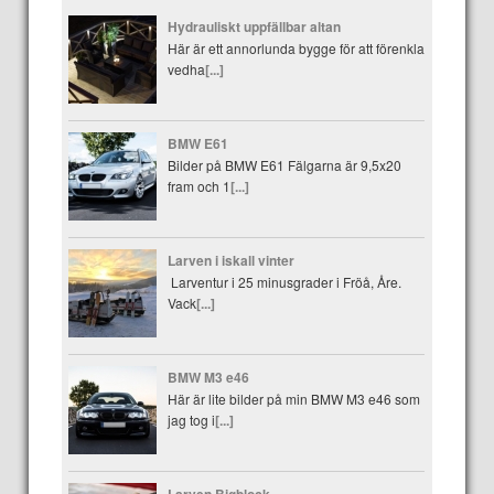
Hydrauliskt uppfällbar altan
Här är ett annorlunda bygge för att förenkla
vedha
[...]
BMW E61
Bilder på BMW E61 Fälgarna är 9,5x20
fram och 1
[...]
Larven i iskall vinter
Larventur i 25 minusgrader i Fröå, Åre.
Vack
[...]
BMW M3 e46
Här är lite bilder på min BMW M3 e46 som
jag tog i
[...]
Larven Bigblock