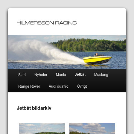
Huvudmeny
Jetbåt
Start
Nyheter
Manta
Mustang
Hoppa
Hoppa
Range Rover
Audi quattro
Övrigt
till
till
huvudinnehåll
sekundärt
Jetbåt bildarkiv
innehåll