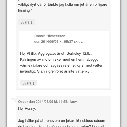
väldigt dyrt därför tänkte jag kolla om jet är en billigare
lösning?
↓
Svara
Ronnie Hilmersson
den
2014/06/03 kl. 05:37
skrev:
Hej Philip, Aggregatet är ett Berkeley 12JE.
Kylningen av motorn sker med en hemmabyggd
värmeväxlare och avgassystemet kyls med vatten
invändigt. Själva grenröret är inte vattenkylt.
↓
Svara
Oscar
den
2014/03/09 kl. 11:58
skrev:
Hej Ronny.
Jag håller på att renovera en joker 16 nobless såsom
du har gjort. Har du någon cadning av rutan? De satt