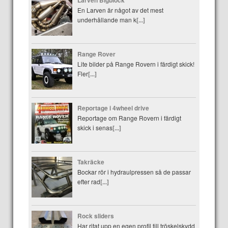
En Larven är något av det mest
underhållande man k
[...]
Range Rover
Lite bilder på Range Rovern i färdigt skick!
Fler
[...]
Reportage i 4wheel drive
Reportage om Range Rovern i färdigt
skick i senas
[...]
Takräcke
Bockar rör i hydraulpressen så de passar
efter rad
[...]
Rock sliders
Har ritat upp en egen profil till tröskelskydd