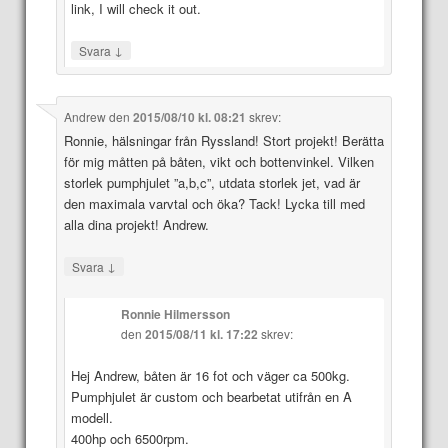
link, I will check it out.
↓
Svara
Andrew
den
2015/08/10 kl. 08:21
skrev:
Ronnie, hälsningar från Ryssland! Stort projekt! Berätta
för mig måtten på båten, vikt och bottenvinkel. Vilken
storlek pumphjulet ”a,b,c”, utdata storlek jet, vad är
den maximala varvtal och öka? Tack! Lycka till med
alla dina projekt! Andrew.
↓
Svara
Ronnie Hilmersson
den
2015/08/11 kl. 17:22
skrev:
Hej Andrew, båten är 16 fot och väger ca 500kg.
Pumphjulet är custom och bearbetat utifrån en A
modell.
400hp och 6500rpm.