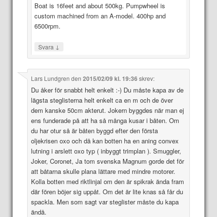
Boat is 16feet and about 500kg. Pumpwheel is
custom machined from an A-model. 400hp and
6500rpm.
↓
Svara
Lars Lundgren
den
2015/02/09 kl. 19:36
skrev:
Du åker för snabbt helt enkelt :-) Du måste kapa av de
lägsta steglisterna helt enkelt ca en m och de över
dem kanske 50cm akterut. Jokern byggdes när man ej
ens funderade på att ha så många kusar i båten. Om
du har otur så är båten byggd efter den första
oljekrisen oxo och då kan botten ha en aning convex
lutning i arslett oxo typ ( inbyggt trimplan ). Smuggler,
Joker, Coronet, Ja tom svenska Magnum gorde det för
att båtarna skulle plana lättare med mindre motorer.
Kolla botten med riktlinjal om den är spikrak ända fram
där fören böjer sig uppåt. Om det är lite knas så får du
spackla. Men som sagt var steglister måste du kapa
ändå.