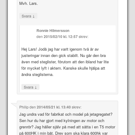
Mvh. Lars.
↓
Svara
Ronnie Hilmersson
den
2015/02/10 kl. 12:57
skrev:
Hej Lars! Jodå jag har varit igenom två år av
justeringar innan den gick stabilt. Nu går den bra
även med steglister, förutom att den ibland har lite
för mycket lyft i aktern. Kanske skulle hjälpa att
ändra steglisterna.
↓
Svara
Philip
den
2014/05/21 kl. 13:40
skrev:
Jag undra vad för fabrikat och model på jetagregatet?
Sen hur du har gjort med kylningen av motor och
grenrör? Jag håller själv på med att sätta i en T5 motor
på 600HK i min båt. Drev som ska klara 600hk var