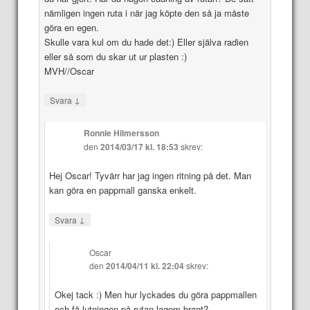
nämligen ingen ruta i när jag köpte den så ja måste
göra en egen.
Skulle vara kul om du hade det:) Eller själva radien
eller så som du skar ut ur plasten :)
MVH//Oscar
↓
Svara
Ronnie Hilmersson
den
2014/03/17 kl. 18:53
skrev:
Hej Oscar! Tyvärr har jag ingen ritning på det. Man
kan göra en pappmall ganska enkelt.
↓
Svara
Oscar
den
2014/04/11 kl. 22:04
skrev:
Okej tack :) Men hur lyckades du göra pappmallen
och få lutningen på rutan lagom brant?