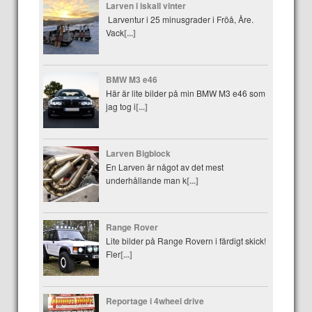
Larven i iskall vinter
Larventur i 25 minusgrader i Fröå, Åre.
Vack
[...]
BMW M3 e46
Här är lite bilder på min BMW M3 e46 som
jag tog i
[...]
Larven Bigblock
En Larven är något av det mest
underhållande man k
[...]
Range Rover
Lite bilder på Range Rovern i färdigt skick!
Fler
[...]
Reportage i 4wheel drive