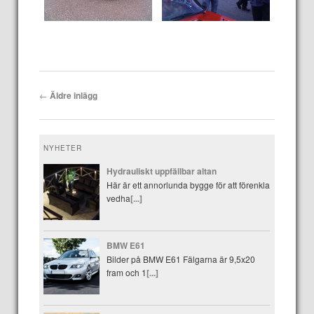
Inläggsnavigering
←
Äldre inlägg
NYHETER
Hydrauliskt uppfällbar altan
Här är ett annorlunda bygge för att förenkla
vedha
[...]
BMW E61
Bilder på BMW E61 Fälgarna är 9,5x20
fram och 1
[...]