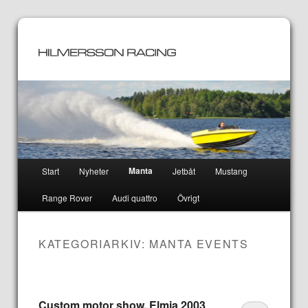
Huvudmeny
Manta
Start
Nyheter
Jetbåt
Mustang
Hoppa
Hoppa
Range Rover
Audi quattro
Övrigt
till
till
huvudinnehåll
sekundärt
KATEGORIARKIV:
MANTA EVENTS
innehåll
Custom motor show, Elmia 2003