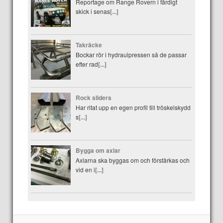
Reportage om Range Rovern i färdigt
skick i senas
[...]
Takräcke
Bockar rör i hydraulpressen så de passar
efter rad
[...]
Rock sliders
Har ritat upp en egen profil till tröskelskydd
s
[...]
Bygga om axlar
Axlarna ska byggas om och förstärkas och
vid en i
[...]