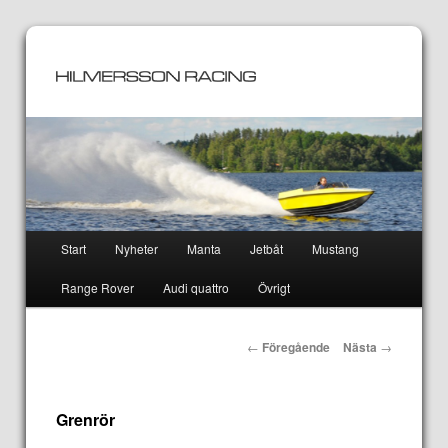
Huvudmeny
Start
Nyheter
Manta
Jetbåt
Mustang
Hoppa
Hoppa
Range Rover
Audi quattro
Övrigt
till
till
huvudinnehåll
sekundärt
Inläggsnavigering
←
Föregående
Nästa
→
innehåll
Grenrör