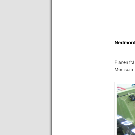
till
till
huvudinnehåll
sekundärt
innehåll
Nedmont
Planen frå
Men som va