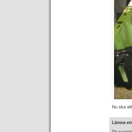
Nu ska all
Lämna ett
Din e-posta