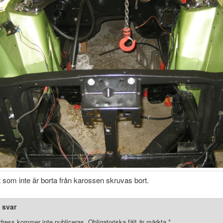
t som inte är borta från karossen skruvas bort.
 svar
dress kommer inte publiceras.
Obligatoriska fält är märkta
*