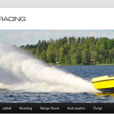
Jetbåt
Mustang
Range Rover
Audi quattro
Övrigt