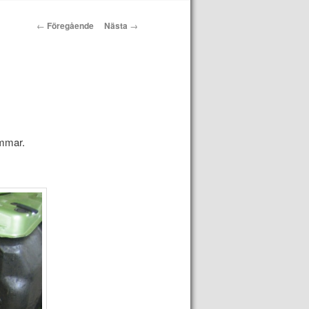
Inläggsnavigering
←
Föregående
Nästa
→
ommar.