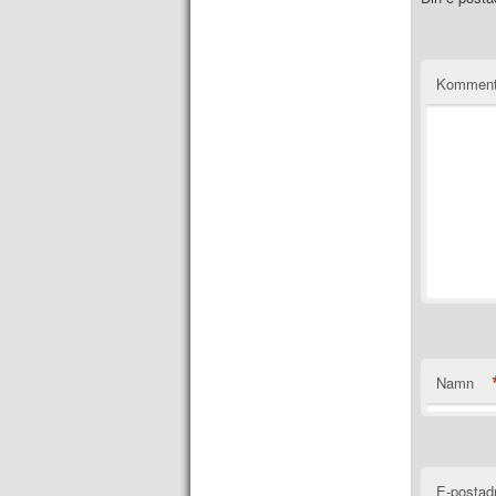
Komment
Namn
E-postad