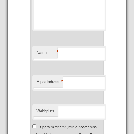
*
Namn
*
E-postadress
Webbplats
Spara mitt namn, min e-postadress