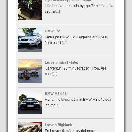
Här är ett annorlunda bygge för att förenkla
vedha
[...]
BMW E61
Bilder på BMW E61 Fälgarna är 9,5x20
fram och 1
[...]
Larven i iskall vinter
Larventur i 25 minusgrader i Fröå, Åre.
Vack
[...]
BMW M3 e46
Här är lite bilder på min BMW M3 e46 som
jag tog i
[...]
Larven Bigblock
En Larven är något av det mest