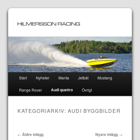
Huvudmeny
Start
Nyheter
Manta
Jetbåt
Mustang
Hoppa
Hoppa
Audi quattro
Range Rover
Övrigt
till
till
huvudinnehåll
sekundärt
KATEGORIARKIV:
AUDI BYGGBILDER
innehåll
Inläggsnavigering
←
Äldre inlägg
Nyare inlägg
→