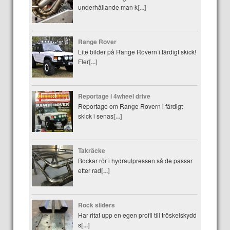
underhållande man k
[...]
Range Rover
Lite bilder på Range Rovern i färdigt skick!
Fler
[...]
Reportage i 4wheel drive
Reportage om Range Rovern i färdigt
skick i senas
[...]
Takräcke
Bockar rör i hydraulpressen så de passar
efter rad
[...]
Rock sliders
Har ritat upp en egen profil till tröskelskydd
s
[...]