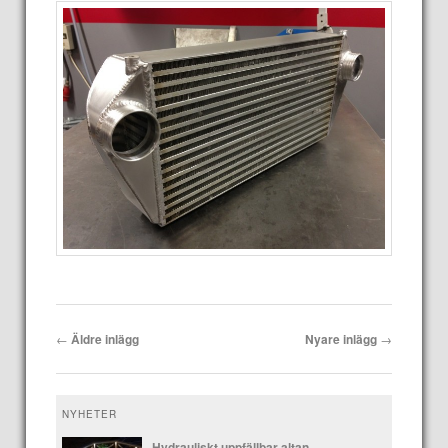
Inläggsnavigering
←
Äldre inlägg
Nyare inlägg
→
NYHETER
Hydrauliskt uppfällbar altan