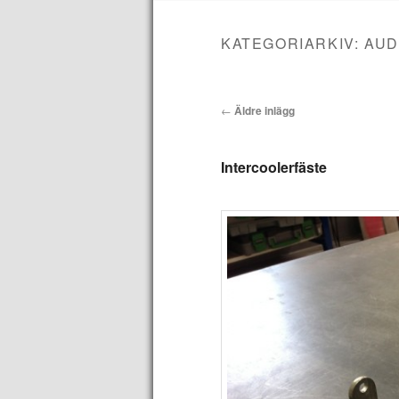
till
till
KATEGORIARKIV:
AUD
huvudinnehåll
sekundärt
Inläggsnavigering
←
Äldre inlägg
innehåll
Intercoolerfäste