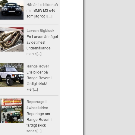
Här är lite bilder på
min BMW M3 e46
som jag tog i
[...]
Larven Bigblock
En Larven är något
av det mest
underhållande
man k
[...]
Range Rover
Lite bilder på
Range Rovern i
färdigt skick!
Fler
[...]
Reportage i
4wheel drive
Reportage om
Range Rovern i
färdigt skick i
senas
[...]