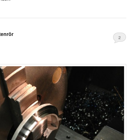
tenrör
2