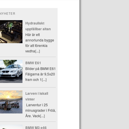
NYHETER
Hydrauliskt
uppfällbar altan
Här är ett
annorlunda bygge
för att förenkla
vedha
[...]
BMW E61
Bilder på BMW E61
Fälgarna är 9,5x20
fram och 1
[...]
Larven i iskall
vinter
Larventur i 25
minusgrader i Fröå,
Åre. Vack
[...]
BMW M3 e46