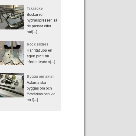
Takräcke
Bockar rör i
hydraulpressen så
de passar efter
rad
[...]
Rock sliders
Har ritat upp en
egen profil till
tröskelskydd s
[...]
Bygga om axlar
Axlarna ska
byggas om och
förstärkas och vid
en i
[...]