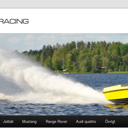
Jetbåt
Mustang
Range Rover
Audi quattro
Övrigt