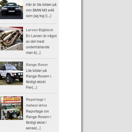
Här är lite bilder på
min BMW M3 e46
som jag tog i
[...]
Larven Bigblock
En Larven är något
av det mest
underhållande
man k
[...]
Range Rover
Lite bilder på
Range Rovern i
färdigt skick!
Fler
[...]
Reportage i
4wheel drive
Reportage om
Range Rovern i
färdigt skick i
senas
[...]