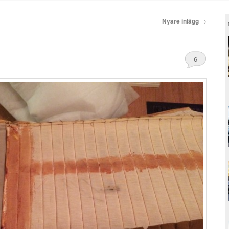
Nyare inlägg
→
6